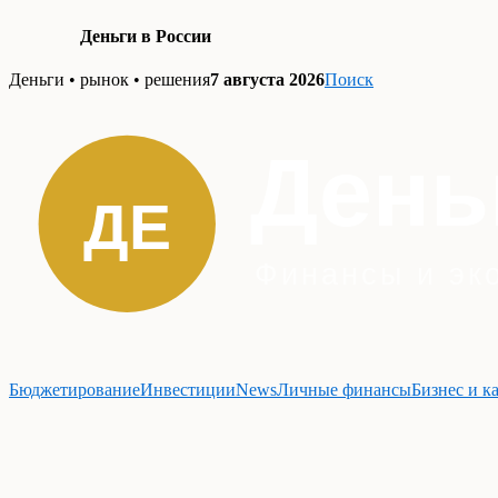
Деньги в России
Skip
Деньги • рынок • решения
7 августа 2026
Поиск
to
content
Бюджетирование
Инвестиции
News
Личные финансы
Бизнес и к