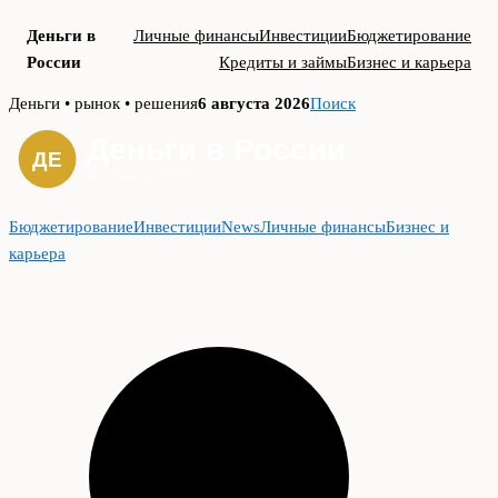
Деньги в
Личные финансы
Инвестиции
Бюджетирование
России
Кредиты и займы
Бизнес и карьера
Skip
Деньги • рынок • решения
6 августа 2026
Поиск
to
content
Бюджетирование
Инвестиции
News
Личные финансы
Бизнес и
карьера