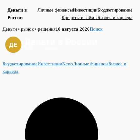
Деньги в
Личные финансы
Инвестиции
Бюджетирование
России
Кредиты и займы
Бизнес и карьера
Skip
Деньги • рынок • решения
10 августа 2026
Поиск
to
content
Бюджетирование
Инвестиции
News
Личные финансы
Бизнес и
карьера