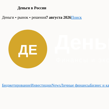
Деньги в России
Skip
Деньги • рынок • решения
7 августа 2026
Поиск
to
content
Бюджетирование
Инвестиции
News
Личные финансы
Бизнес и к