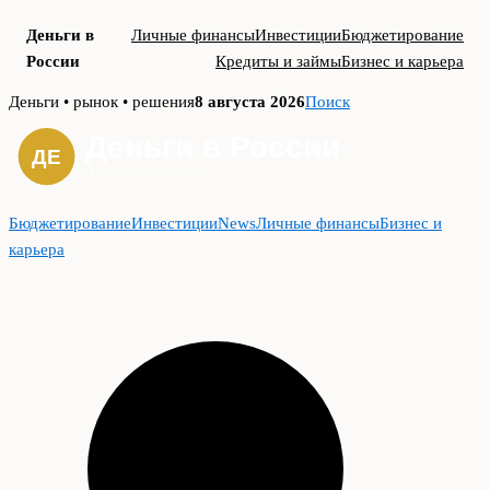
Деньги в
Личные финансы
Инвестиции
Бюджетирование
России
Кредиты и займы
Бизнес и карьера
Skip
Деньги • рынок • решения
8 августа 2026
Поиск
to
content
Бюджетирование
Инвестиции
News
Личные финансы
Бизнес и
карьера