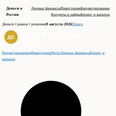
Деньги в
Личные финансы
Инвестиции
Бюджетирование
России
Кредиты и займы
Бизнес и карьера
Skip
Деньги • рынок • решения
9 августа 2026
Поиск
to
content
Бюджетирование
Инвестиции
News
Личные финансы
Бизнес и
карьера